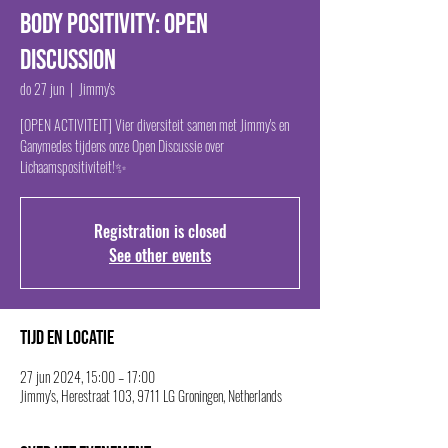
Body Positivity: Open
Discussion
do 27 jun
  |  
Jimmy's
[OPEN ACTIVITEIT] Vier diversiteit samen met Jimmy's en
Ganymedes tijdens onze Open Discussie over
Lichaamspositiviteit!✨
Registration is closed
See other events
Tijd en locatie
27 jun 2024, 15:00 – 17:00
Jimmy's, Herestraat 103, 9711 LG Groningen, Netherlands