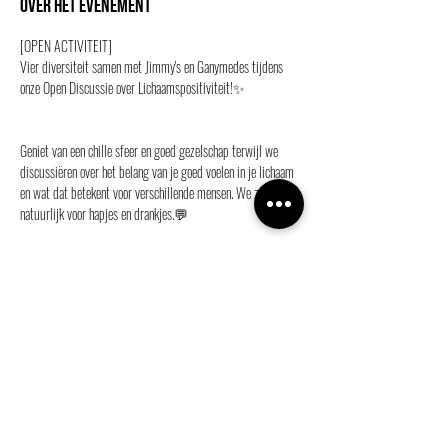
Over het evenement
[OPEN ACTIVITEIT]
Vier diversiteit samen met Jimmy's en Ganymedes tijdens 
onze Open Discussie over Lichaamspositiviteit!✨
Geniet van een chille sfeer en goed gezelschap terwijl we 
discussiëren over het belang van je goed voelen in je lichaam 
en wat dat betekent voor verschillende mensen. We zorgen 
natuurlijk voor hapjes en drankjes.💬
Dus kom op donderdag 27 juni naar Jimmy's (Herestraat 
103), tussen 15:00 en 17:00 uur. Meld je nu aan!💜
Deel dit evenement