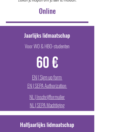
Online
Jaarlijks lidmaatschap
Voor WO & HBO-studenten
60 €
EN | Sign up form
EN | SEPA Authorization
NL | Inschrijfformulier
NL | SEPA Machtiging
Halfjaarlijks lidmaatschap