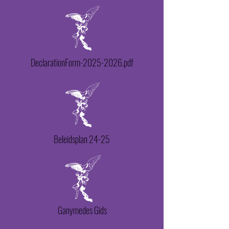
DeclarationForm-2025-2026.pdf
Beleidsplan 24-25
Ganymedes Gids