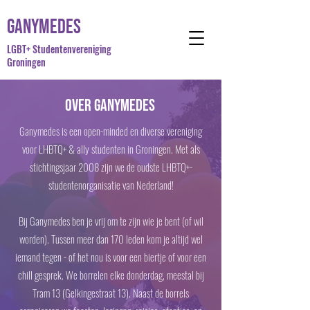
Ganymedes
LGBT+ Studentenvereniging
Groningen
Over Ganymedes
Ganymedes is een open-minded en diverse vereniging
voor LHBTQ+ & ally studenten in Groningen. Met als
stichtingsjaar 2008 zijn we de oudste LHBTQ+-
studentenorganisatie van Nederland!
Bij Ganymedes ben je vrij om te zijn wie je bent (of wil
worden). Tussen meer dan 170 leden kom je altijd wel
iemand tegen - of het nou is voor een biertje of voor een
chill gesprek. We borrelen elke donderdag, meestal bij
Tram 13 (Gelkingestraat 13). Naast de borrels