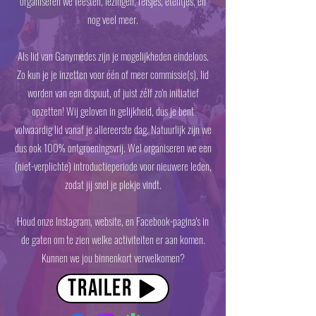
organiseren we feesten, lezingen, reisjes, etentjes, en
nog veel meer.
Als lid van Ganymedes zijn je mogelijkheden eindeloos.
Zo kun je je inzetten voor één of meer commissie(s), lid
worden van een dispuut, of juist zélf zo'n initiatief
opzetten! Wij geloven in gelijkheid, dus je bent
volwaardig lid vanaf je allereerste dag. Natuurlijk zijn we
dus ook 100% ontgroeningsvrij. Wel organiseren we een
(niet-verplichte) introductieperiode voor nieuwere leden,
zodat jij snel je plekje vindt.
Houd onze Instagram, website, en Facebook-pagina's in
de gaten om te zien welke activiteiten er aan komen.
Kunnen we jou binnenkort verwelkomen?
Trailer