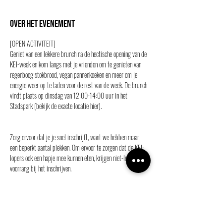
Over het evenement
[OPEN ACTIVITEIT]
Geniet van een lekkere brunch na de hectische opening van de 
KEI-week en kom langs met je vrienden om te genieten van 
regenboog stokbrood, vegan pannenkoeken en meer om je 
energie weer op te laden voor de rest van de week. De brunch 
vindt plaats op dinsdag van 12:00-14:00 uur in het 
Stadspark (
bekijk de exacte locatie hier
).
Zorg ervoor dat je je snel inschrijft, want we hebben maar 
een beperkt aantal plekken. Om ervoor te zorgen dat de KEI-
lopers ook een hapje mee kunnen eten, krijgen niet-leden 
voorrang bij het inschrijven.
Met veel veganistische en vegetarische opties, goed 
gezelschap en dat klassieke Ganymedes-achtige plezier, 
waar moet je niet van houden! Schrijf je in voor onze Brakke 