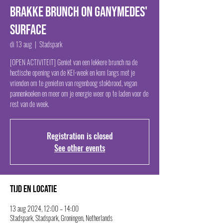
Brakke Brunch on Ganymedes'
Surface
di 13 aug
  |  
Stadspark
[OPEN ACTIVITEIT] Geniet van een lekkere brunch na de
hectische opening van de KEI-week en kom langs met je
vrienden om te genieten van regenboog stokbrood, vegan
pannenkoeken en meer om je energie weer op te laden voor de
rest van de week.
Registration is closed
See other events
Tijd en locatie
13 aug 2024, 12:00 – 14:00
Stadspark, Stadspark, Groningen, Netherlands