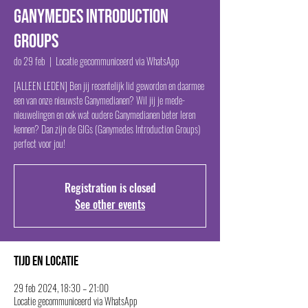
Ganymedes Introduction
Groups
do 29 feb
  |  
Locatie gecommuniceerd via WhatsApp
[ALLEEN LEDEN] Ben jij recentelijk lid geworden en daarmee
een van onze nieuwste Ganymedianen? Wil jij je mede-
nieuwelingen en ook wat oudere Ganymedianen beter leren
kennen? Dan zijn de GIGs (Ganymedes Introduction Groups)
perfect voor jou!
Registration is closed
See other events
Tijd en locatie
29 feb 2024, 18:30 – 21:00
Locatie gecommuniceerd via WhatsApp