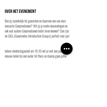
Over het evenement
Ben jij recentelijk lid geworden en daarmee een van onze 
nieuwste Ganymedianen? Wil jij je mede-nieuwelingen en 
ook wat oudere Ganymedianen beter leren kennen? Dan zijn 
de GIGs (Ganymedes Introduction Groups) perfect voor jou!
Iedere donderdagavond om 18:30 eet je met een paar 
nieuwe leden bij een ouder lid thuis en daarna gaan jullie 
samen naar de borrel.
De GIGs data zijn:
Donderdag 15 februari
Donderdag 22 februari
Meer weergeven
Deel dit evenement