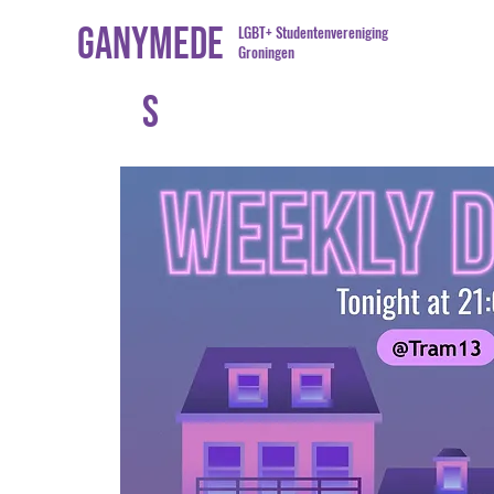
Ganymede
LGBT+ Studentenvereniging
Groningen
s