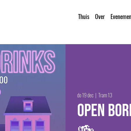
Thuis
Over
Evenemen
do 19 dec
  |  
Tram 13
Open bor