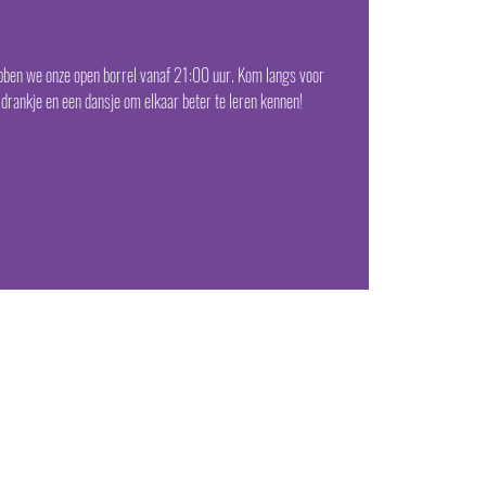
en we onze open borrel vanaf 21:00 uur. Kom langs voor
 drankje en een dansje om elkaar beter te leren kennen!