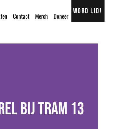
Word lid!
ten
Contact
Merch
Doneer
rel bij Tram 13