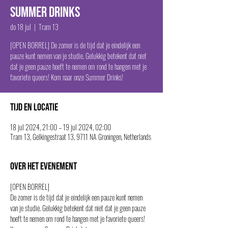
Summer Drinks
do 18 jul
  |  
Tram 13
[OPEN BORREL] De zomer is de tijd dat je eindelijk een
pauze kunt nemen van je studie. Gelukkig betekent dat niet
dat je geen pauze hoeft te nemen om rond te hangen met je
favoriete queers! Kom naar onze Summer Drinks!
Tijd en locatie
18 jul 2024, 21:00 – 19 jul 2024, 02:00
Tram 13, Gelkingestraat 13, 9711 NA Groningen, Netherlands
Over het evenement
[OPEN BORREL]
De zomer is de tijd dat je eindelijk een pauze kunt nemen 
van je studie. Gelukkig betekent dat niet dat je geen pauze 
hoeft te nemen om rond te hangen met je favoriete queers! 