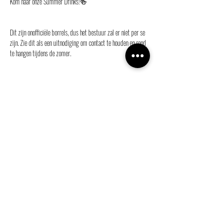
Kom naar onze Summer Drinks!🍻
Dit zijn onofficiële borrels, dus het bestuur zal er niet per se 
zijn. Zie dit als een uitnodiging om contact te houden en rond 
te hangen tijdens de zomer.
We hopen je te zien op onze zomerborrel!💜
Deel dit evenement
info@ganymedes-lgbt.nl