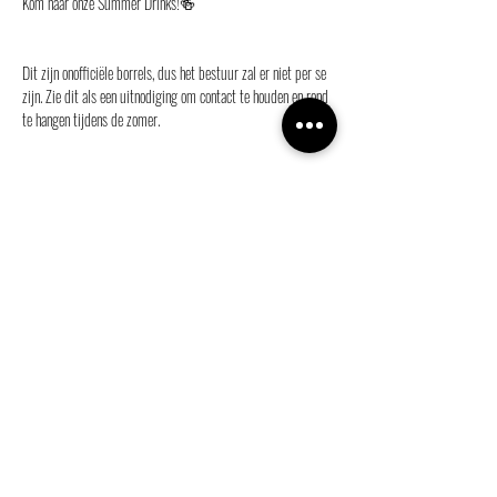
Kom naar onze Summer Drinks!🍻
Dit zijn onofficiële borrels, dus het bestuur zal er niet per se 
zijn. Zie dit als een uitnodiging om contact te houden en rond 
te hangen tijdens de zomer.
We hopen je te zien op onze zomerborrel!💜
Deel dit evenement
info@ganymedes-lgbt.nl