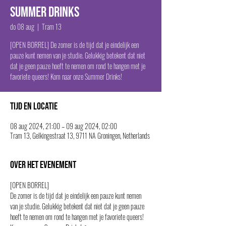
Summer Drinks
do 08 aug
  |  
Tram 13
[OPEN BORREL] De zomer is de tijd dat je eindelijk een
pauze kunt nemen van je studie. Gelukkig betekent dat niet
dat je geen pauze hoeft te nemen om rond te hangen met je
favoriete queers! Kom naar onze Summer Drinks!
Tijd en locatie
08 aug 2024, 21:00 – 09 aug 2024, 02:00
Tram 13, Gelkingestraat 13, 9711 NA Groningen, Netherlands
Over het evenement
[OPEN BORREL]
De zomer is de tijd dat je eindelijk een pauze kunt nemen 
van je studie. Gelukkig betekent dat niet dat je geen pauze 
hoeft te nemen om rond te hangen met je favoriete queers! 